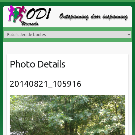
Doorgaan
naar
inhoud
Photo Details
20140821_105916